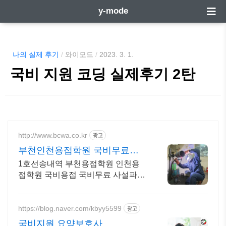
y-mode
나의 실제 후기
/
와이모드
/
2023. 3. 1.
국비 지원 코딩 실제후기 2탄
http://www.bcwa.co.kr
광고
부천인천용접학원 국비무료교
육 평일 주간반 저녁반 주말반
1호선송내역 부천용접학원 인천용
접학원 국비용접 국비무료 사설파이
프학원 취업알선
https://blog.naver.com/kbyy5599
광고
국비지원 요양보호사